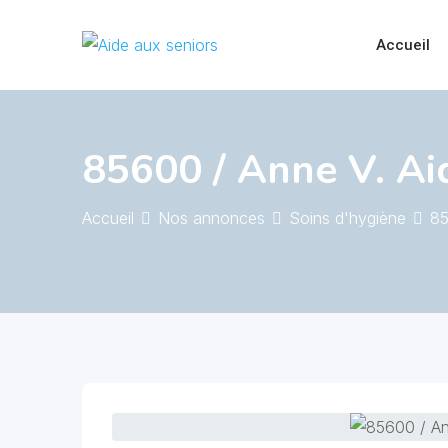
Skip
to
Accueil
content
85600 / Anne V. Ai
Accueil
Nos annonces
Soins d'hygiène
85