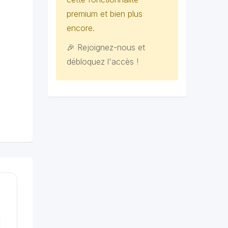
premium et bien plus
encore.
🎉 Rejoignez-nous et
débloquez l'accès !