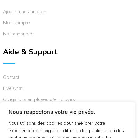
Ajouter une annonce
Mon compte
Nos annonces
Aide & Support
Contact
Live Chat
Obligations employeurs/employés
Conditions d’utilisation
Nous respectons votre vie privée.
Mentions légales
Nous utilisons des cookies pour améliorer votre
expérience de navigation, diffuser des publicités ou des
contenus personnalisés et analyser notre trafic. En