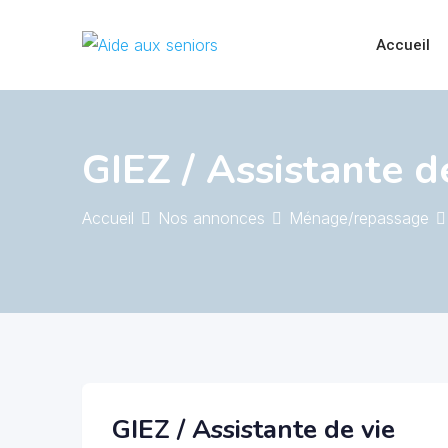
Skip
to
Accueil
content
GIEZ / Assistante d
Accueil
Nos annonces
Ménage/repassage
GIEZ / Assistante de vie