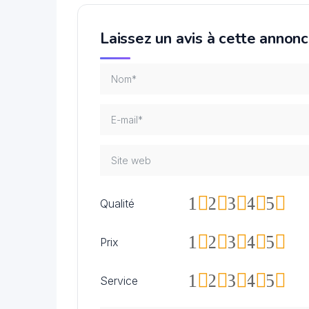
Laissez un avis à cette annon
1
2
3
4
5
Qualité
1
2
3
4
5
Prix
1
2
3
4
5
Service