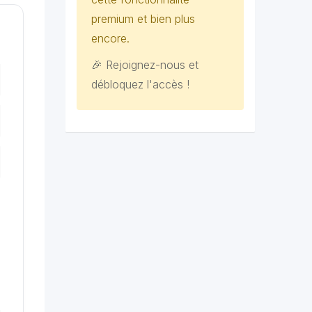
premium et bien plus
encore.
🎉 Rejoignez-nous et
débloquez l'accès !