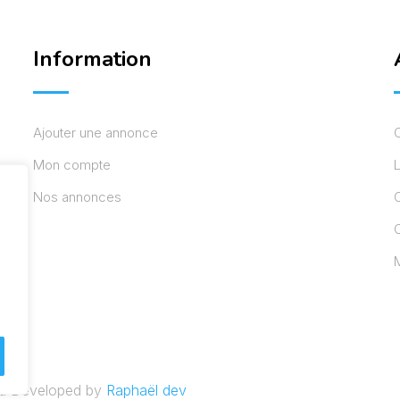
Information
Ajouter une annonce
Mon compte
L
Nos annonces
C
M
nd Developed by
Raphaël dev