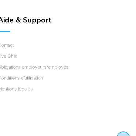
Aide & Support
Contact
ive Chat
Obligations employeurs/employés
onditions d’utilisation
entions légales