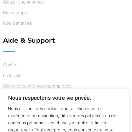
Ajouter une annonce
Mon compte
Nos annonces
Aide & Support
Contact
Live Chat
Obligations employeurs/employés
Conditions d’utilisation
Nous respectons votre vie privée.
Mentions légales
Nous utilisons des cookies pour améliorer votre
expérience de navigation, diffuser des publicités ou des
contenus personnalisés et analyser notre trafic. En
cliquant sur « Tout accepter », vous consentez à notre
© Copyright AideAuxSeniors.fr 2024. Designed and