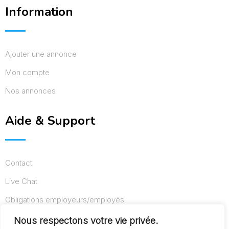
Information
Ajouter une annonce
Mon compte
Nos annonces
Aide & Support
Contact
Live Chat
Obligations employeurs/employés
Conditions d’utilisation
Nous respectons votre vie privée.