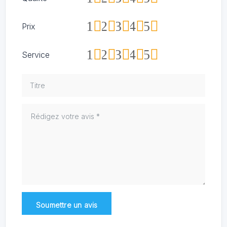
1
2
3
4
5
Prix
1
2
3
4
5
Service