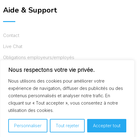
Aide & Support
Contact
Live Chat
Obligations employeurs/employés
Conditions d’utilisation
Nous respectons votre vie privée.
Mentions légales
Nous utilisons des cookies pour améliorer votre
expérience de navigation, diffuser des publicités ou des
contenus personnalisés et analyser notre trafic. En
cliquant sur « Tout accepter », vous consentez à notre
© Copyright AideAuxSeniors.fr 2024. Designed and
utilisation des cookies.
Developed by
Raphaël dev
Personnaliser
Tout rejeter
Accepter tout