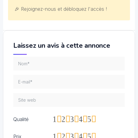
🎉 Rejoignez-nous et débloquez l'accès !
Laissez un avis à cette annonce
1
2
3
4
5
Qualité
1
2
3
4
5
Prix