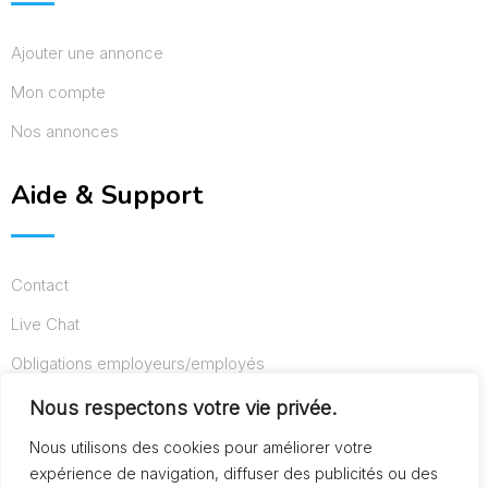
Ajouter une annonce
Mon compte
Nos annonces
Aide & Support
Contact
Live Chat
Obligations employeurs/employés
Conditions d’utilisation
Nous respectons votre vie privée.
Mentions légales
Nous utilisons des cookies pour améliorer votre
expérience de navigation, diffuser des publicités ou des