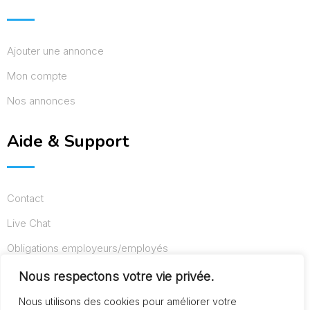
Ajouter une annonce
Mon compte
Nos annonces
Aide & Support
Contact
Live Chat
Obligations employeurs/employés
Conditions d’utilisation
Nous respectons votre vie privée.
Mentions légales
Nous utilisons des cookies pour améliorer votre