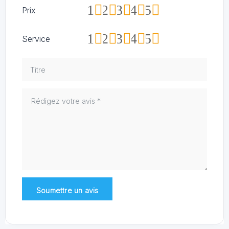
1
2
3
4
5
Prix
1
2
3
4
5
Service