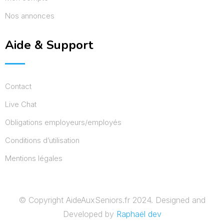
Nos annonces
Aide & Support
Contact
Live Chat
Obligations employeurs/employés
Conditions d’utilisation
Mentions légales
© Copyright AideAuxSeniors.fr 2024. Designed and
Developed by
Raphaël dev