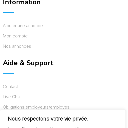
Information
Ajouter une annonce
Mon compte
Nos annonces
Aide & Support
Contact
Live Chat
Obligations employeurs/employés
Conditions d’utilisation
Nous respectons votre vie privée.
Mentions légales