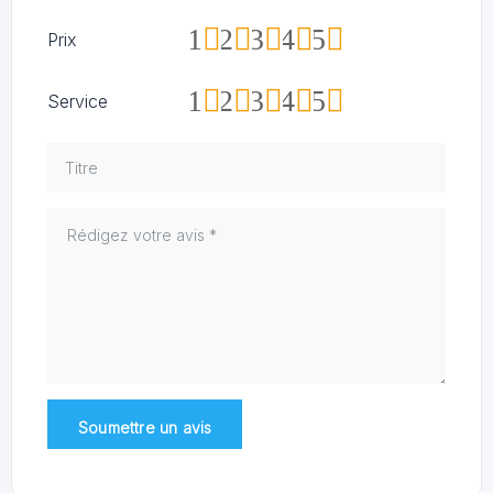
1
2
3
4
5
Prix
1
2
3
4
5
Service