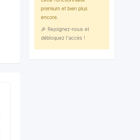
premium et bien plus
encore.
🎉 Rejoignez-nous et
débloquez l'accès !