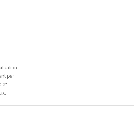
ituation
ant par
s et
ux...