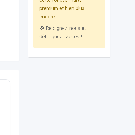
premium et bien plus
encore.
🎉 Rejoignez-nous et
débloquez l'accès !