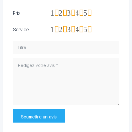
1
2
3
4
5
Prix
1
2
3
4
5
Service