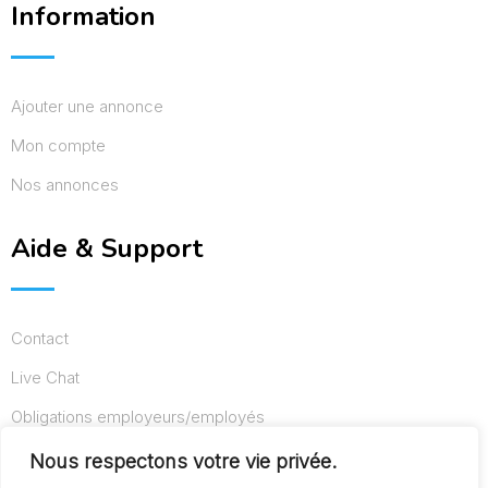
Information
Ajouter une annonce
Mon compte
Nos annonces
Aide & Support
Contact
Live Chat
Obligations employeurs/employés
Conditions d’utilisation
Nous respectons votre vie privée.