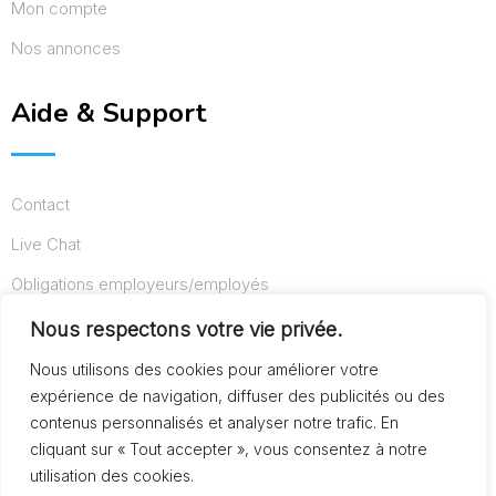
Mon compte
Nos annonces
Aide & Support
Contact
Live Chat
Obligations employeurs/employés
Conditions d’utilisation
Nous respectons votre vie privée.
Mentions légales
Nous utilisons des cookies pour améliorer votre
expérience de navigation, diffuser des publicités ou des
contenus personnalisés et analyser notre trafic. En
cliquant sur « Tout accepter », vous consentez à notre
© Copyright AideAuxSeniors.fr 2024. Designed and
utilisation des cookies.
Developed by
Raphaël dev