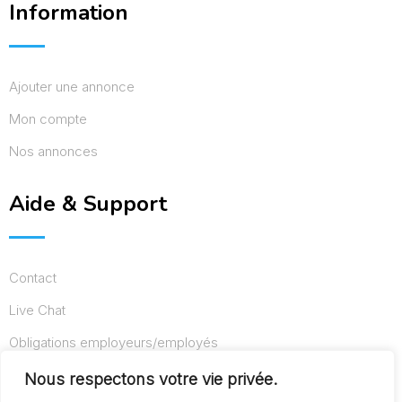
Information
Ajouter une annonce
Mon compte
Nos annonces
Aide & Support
Contact
Live Chat
Obligations employeurs/employés
Conditions d’utilisation
Nous respectons votre vie privée.