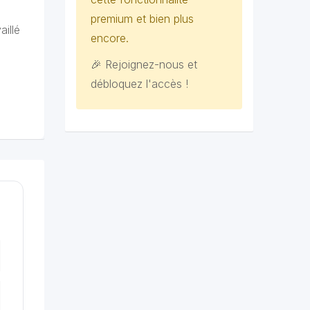
premium et bien plus
illé
encore.
🎉 Rejoignez-nous et
débloquez l'accès !