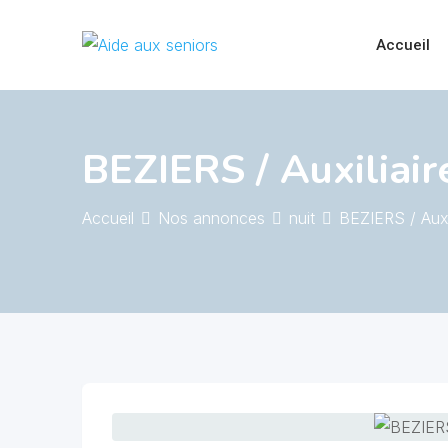
Skip
to
Accueil
content
BEZIERS / Auxiliaire
Accueil
Nos annonces
nuit
BEZIERS / Auxil