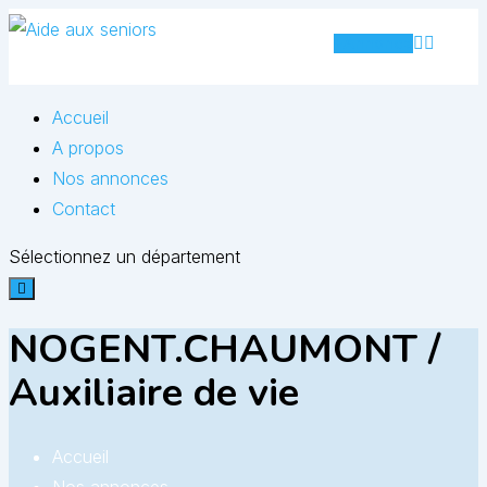
Skip
Annonce
to
content
Accueil
A propos
Nos annonces
Contact
Sélectionnez un département
NOGENT.CHAUMONT /
Auxiliaire de vie
Accueil