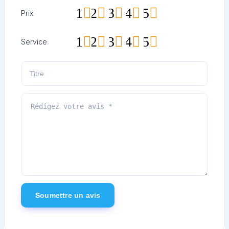
1
2
3
4
5
Prix
1
2
3
4
5
Service