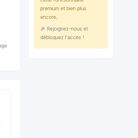
premium et bien plus
encore.
🎉 Rejoignez-nous et
débloquez l'accès !
age