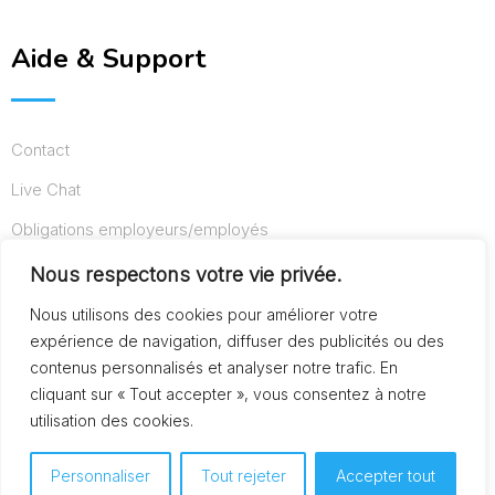
Aide & Support
Contact
Live Chat
Obligations employeurs/employés
Conditions d’utilisation
Nous respectons votre vie privée.
Mentions légales
Nous utilisons des cookies pour améliorer votre
expérience de navigation, diffuser des publicités ou des
contenus personnalisés et analyser notre trafic. En
cliquant sur « Tout accepter », vous consentez à notre
© Copyright AideAuxSeniors.fr 2024. Designed and
utilisation des cookies.
Developed by
Raphaël dev
Personnaliser
Tout rejeter
Accepter tout