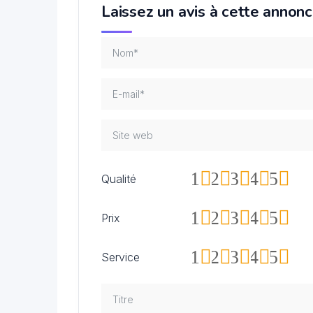
Laissez un avis à cette annon
1
2
3
4
5
Qualité
1
2
3
4
5
Prix
1
2
3
4
5
Service