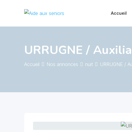
Skip
to
Accueil
content
URRUGNE / Auxiliai
Accueil
Nos annonces
nuit
URRUGNE / Auxi