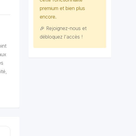
premium et bien plus
encore.
🎉 Rejoignez-nous et
débloquez l'accès !
int
aux
es
ité,