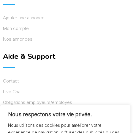
Ajouter une annonce
Mon compte
Nos annonces
Aide & Support
Contact
Live Chat
Obligations employeurs/employés
Conditions d’utilisation
Nous respectons votre vie privée.
Mentions légales
Nous utilisons des cookies pour améliorer votre
expérience de navigation, diffuser des publicités ou des