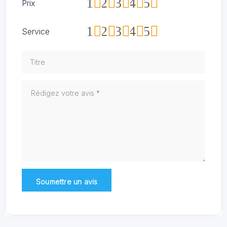
1
2
3
4
5
Prix
1
2
3
4
5
Service