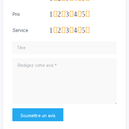
1
2
3
4
5
Prix
1
2
3
4
5
Service