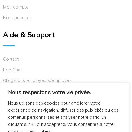
Mon compte
Nos annonces
Aide & Support
Contact
Live Chat
Obligations employeurs/employés
Conditions d’utilisation
Nous respectons votre vie privée.
Mentions légales
Nous utilisons des cookies pour améliorer votre
expérience de navigation, diffuser des publicités ou des
contenus personnalisés et analyser notre trafic. En
cliquant sur « Tout accepter », vous consentez à notre
© Copyright AideAuxSeniors.fr 2024. Designed and
utilisation des cookies.