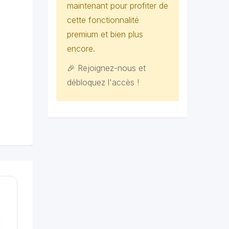
maintenant pour profiter de
cette fonctionnalité
premium et bien plus
encore.
🎉 Rejoignez-nous et
débloquez l'accès !