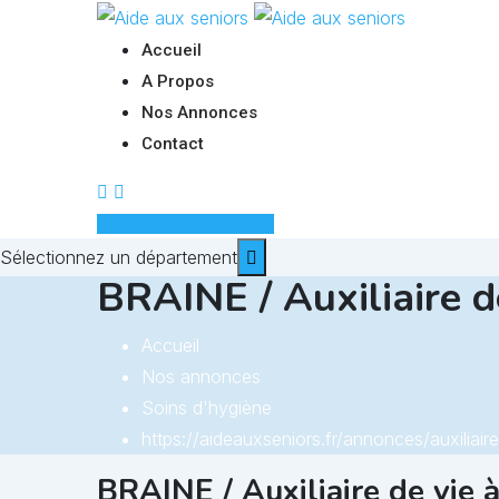
Skip
to
Accueil
content
A Propos
Nos Annonces
Contact
Ajouter une annonce
Sélectionnez un département
BRAINE / Auxiliaire d
Accueil
Nos annonces
Soins d'hygiène
https://aideauxseniors.fr/annonces/auxiliair
BRAINE / Auxiliaire de vie 