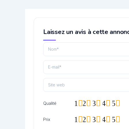
Laissez un avis à cette annon
1
2
3
4
5
Qualité
1
2
3
4
5
Prix