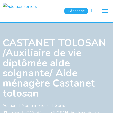
Skip
to
Annonce
content
CASTANET TOLOSAN
/Auxiliaire de vie
diplômée aide
soignante/ Aide
ménagère Castanet
tolosan
Accueil
Nos annonces
Soins
d'hygiène
CASTANET TOLOSAN /Auxiliaire de vie