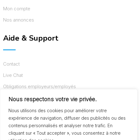
Mon compte
Nos annonces
Aide & Support
Contact
Live Chat
Obligations employeurs/employés
Conditions d’utilisation
Nous respectons votre vie privée.
Mentions légales
Nous utilisons des cookies pour améliorer votre
expérience de navigation, diffuser des publicités ou des
contenus personnalisés et analyser notre trafic. En
cliquant sur « Tout accepter », vous consentez à notre
© Copyright AideAuxSeniors.fr 2024. Designed and