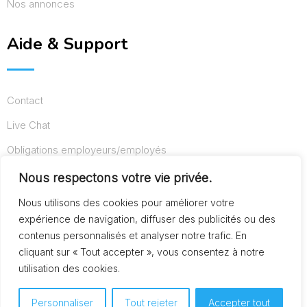
Nos annonces
Aide & Support
Contact
Live Chat
Obligations employeurs/employés
Conditions d’utilisation
Nous respectons votre vie privée.
Mentions légales
Nous utilisons des cookies pour améliorer votre
expérience de navigation, diffuser des publicités ou des
contenus personnalisés et analyser notre trafic. En
cliquant sur « Tout accepter », vous consentez à notre
© Copyright AideAuxSeniors.fr 2024. Designed and
utilisation des cookies.
Developed by
Raphaël dev
Personnaliser
Tout rejeter
Accepter tout