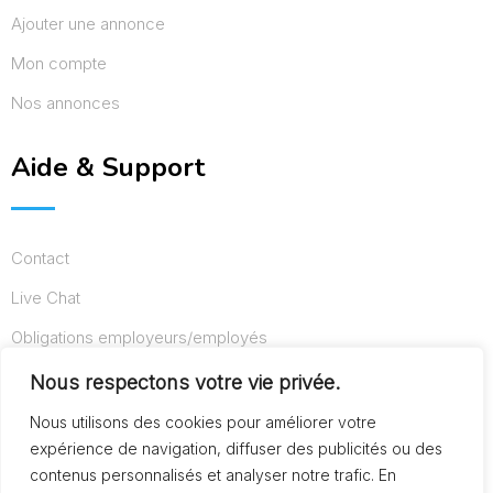
Ajouter une annonce
Mon compte
Nos annonces
Aide & Support
Contact
Live Chat
Obligations employeurs/employés
Conditions d’utilisation
Nous respectons votre vie privée.
Mentions légales
Nous utilisons des cookies pour améliorer votre
expérience de navigation, diffuser des publicités ou des
contenus personnalisés et analyser notre trafic. En