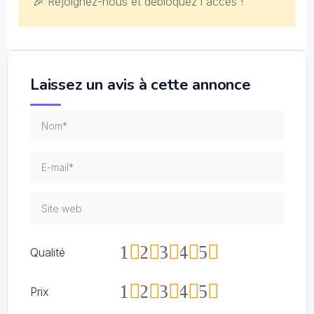
🎉 Rejoignez-nous et débloquez l'accès !
Laissez un avis à cette annonce
1
2
3
4
5
Qualité
1
2
3
4
5
Prix