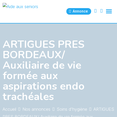
Skip
to
Annonce
content
ARTIGUES PRES
BORDEAUX/
Auxiliaire de vie
formée aux
aspirations endo
trachéales
Accueil
Nos annonces
Soins d'hygiène
ARTIGUES
PRES BORDEAUX/ Auxiliaire de vie formée aux