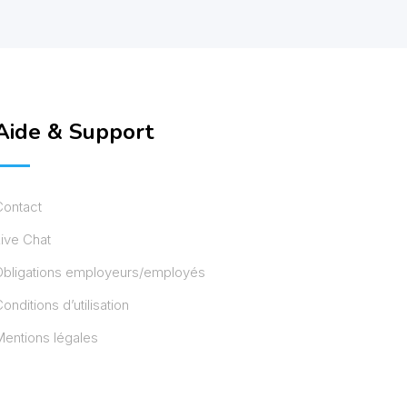
Aide & Support
Contact
ive Chat
Obligations employeurs/employés
onditions d’utilisation
entions légales