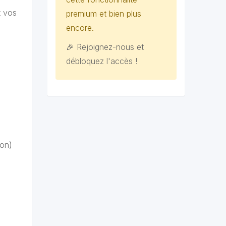
t vos
premium et bien plus
encore.
🎉 Rejoignez-nous et
débloquez l'accès !
ion)