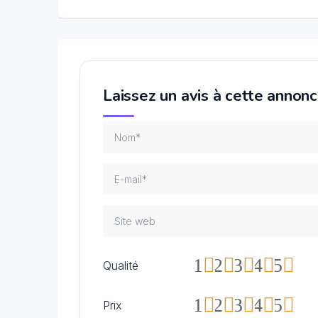
Laissez un avis à cette annon
1
2
3
4
5
Qualité
1
2
3
4
5
Prix