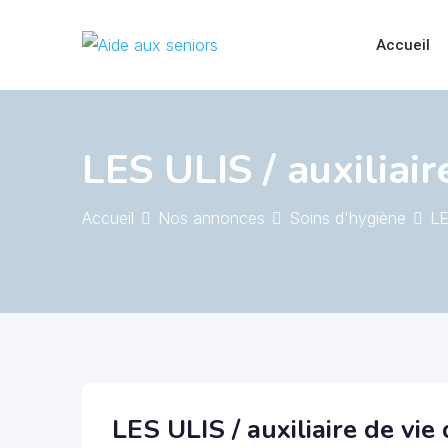
Skip
to
Accueil
content
LES ULIS / auxiliai
Accueil
Nos annonces
Soins d'hygiène
LE
LES ULIS / auxiliaire de vie