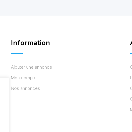
Information
Ajouter une annonce
Mon compte
L
Nos annonces
C
M