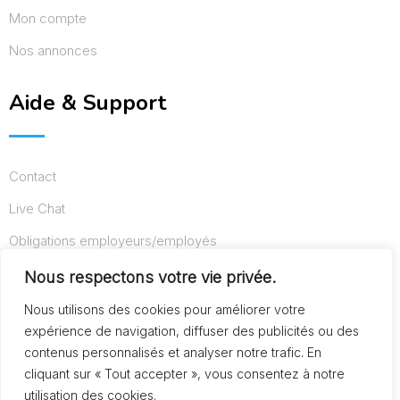
Mon compte
Nos annonces
Aide & Support
Contact
Live Chat
Obligations employeurs/employés
Conditions d’utilisation
Nous respectons votre vie privée.
Mentions légales
Nous utilisons des cookies pour améliorer votre
expérience de navigation, diffuser des publicités ou des
contenus personnalisés et analyser notre trafic. En
cliquant sur « Tout accepter », vous consentez à notre
© Copyright AideAuxSeniors.fr 2024. Designed and
utilisation des cookies.