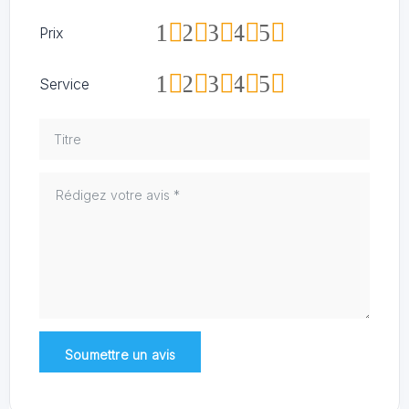
1
2
3
4
5
Prix
1
2
3
4
5
Service