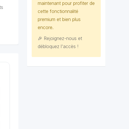
maintenant pour profiter de
ts
cette fonctionnalité
premium et bien plus
encore.
🎉 Rejoignez-nous et
débloquez l'accès !