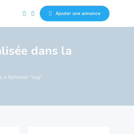
Ajouter une annonce
lisée dans la
e d Alzheimer “asg”