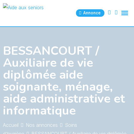
Skip
to
Annonce
content
BESSANCOURT /
Auxiliaire de vie
diplômée aide
soignante, ménage,
aide administrative et
informatique
Accueil
Nos annonces
Soins
d'hygiène
BESSANCOURT / Auxiliaire de vie diplômée