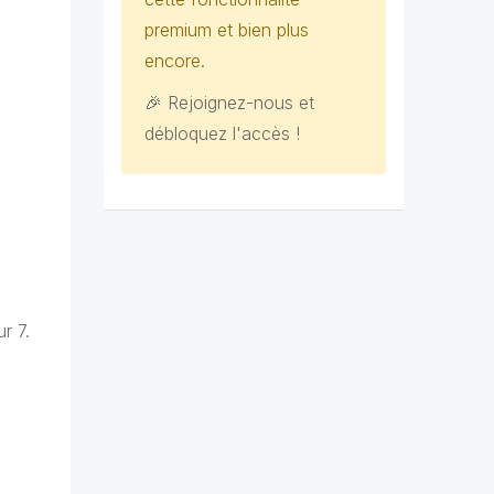
premium et bien plus
encore.
🎉 Rejoignez-nous et
débloquez l'accès !
r 7.