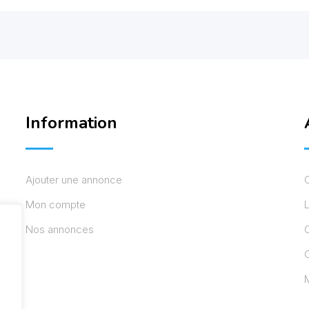
Information
Ajouter une annonce
Mon compte
L
Nos annonces
C
M