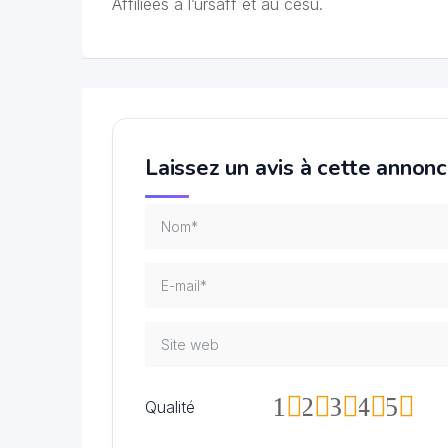
Affiliées à l’ursaff et au cesu.
Laissez un avis à cette annon
1
2
3
4
5
Qualité