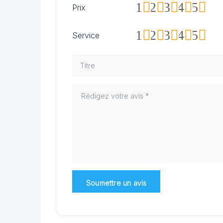
1
2
3
4
5
Prix
1
2
3
4
5
Service