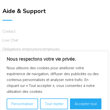
Aide & Support
Contact
Live Chat
Obligations employeurs/employés
Conditions d’utilisation
Nous respectons votre vie privée.
Mentions légales
Nous utilisons des cookies pour améliorer votre
expérience de navigation, diffuser des publicités ou des
contenus personnalisés et analyser notre trafic. En
cliquant sur « Tout accepter », vous consentez à notre
© Copyright AideAuxSeniors.fr 2024. Designed and
utilisation des cookies.
Developed by
Raphaël dev
Personnaliser
Tout rejeter
Accepter tout