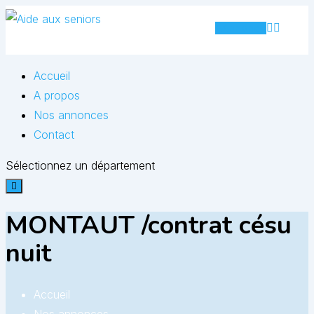
Skip
Annonce
to
content
Accueil
A propos
Nos annonces
Contact
Sélectionnez un département
MONTAUT /contrat césu
nuit
Accueil