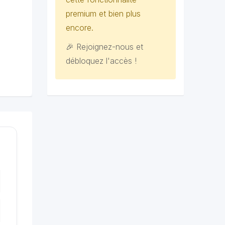
premium et bien plus
encore.
🎉 Rejoignez-nous et
débloquez l'accès !