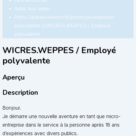
Nos annonces
Aides aux repas
https://aideauxseniors.fr/annonces/employer-
polyvalente-2/
WICRES.WEPPES / Employé
polyvalente
WICRES.WEPPES / Employé
polyvalente
Aperçu
Description
Bonjour.
Je démarre une nouvelle aventure en tant que micro-
entreprise dans le service à la personne après 18 ans
d’expériences avec divers publics.