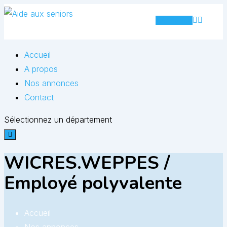
Skip
Annonce
to
content
Accueil
A propos
Nos annonces
Contact
Sélectionnez un département
WICRES.WEPPES /
Employé polyvalente
Accueil