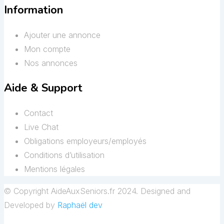
Information
Ajouter une annonce
Mon compte
Nos annonces
Aide & Support
Contact
Live Chat
Obligations employeurs/employés
Conditions d’utilisation
Mentions légales
© Copyright AideAuxSeniors.fr 2024. Designed and
Developed by
Raphaël dev