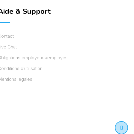
Aide & Support
Contact
ive Chat
Obligations employeurs/employés
onditions d’utilisation
entions légales