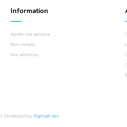
Information
Ajouter une annonce
Mon compte
L
Nos annonces
C
M
nd Developed by
Raphaël dev