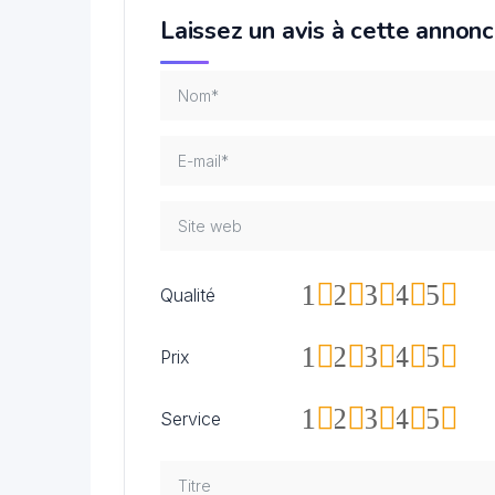
Laissez un avis à cette annon
1
2
3
4
5
Qualité
1
2
3
4
5
Prix
1
2
3
4
5
Service