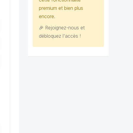
premium et bien plus
encore.
🎉 Rejoignez-nous et
débloquez l'accès !