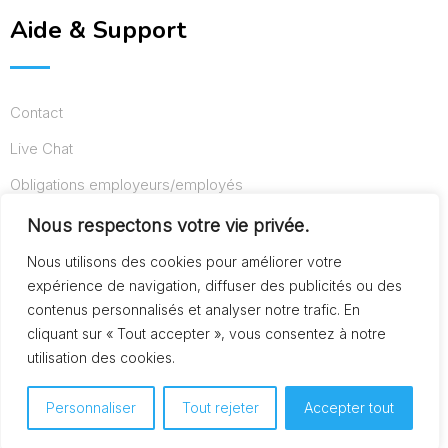
Aide & Support
Contact
Live Chat
Obligations employeurs/employés
Conditions d’utilisation
Nous respectons votre vie privée.
Mentions légales
Nous utilisons des cookies pour améliorer votre
expérience de navigation, diffuser des publicités ou des
contenus personnalisés et analyser notre trafic. En
cliquant sur « Tout accepter », vous consentez à notre
© Copyright AideAuxSeniors.fr 2024. Designed and
utilisation des cookies.
Developed by
Raphaël dev
Personnaliser
Tout rejeter
Accepter tout