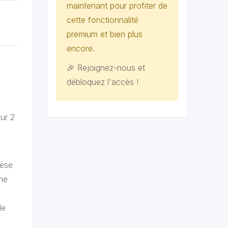
maintenant pour profiter de
cette fonctionnalité
premium et bien plus
encore.
🎉 Rejoignez-nous et
débloquez l'accès !
our 2
pèse
une
de