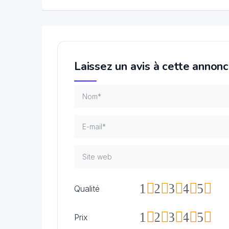
Laissez un avis à cette annon
1
2
3
4
5
Qualité
1
2
3
4
5
Prix