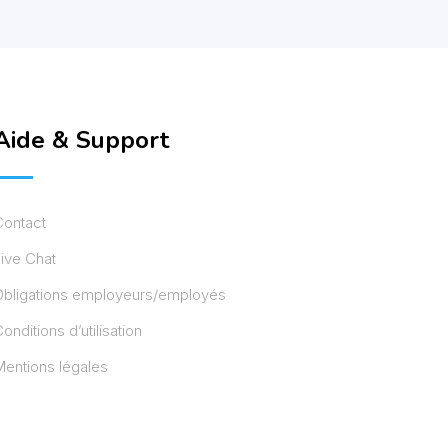
Aide & Support
Contact
ive Chat
Obligations employeurs/employés
onditions d’utilisation
entions légales