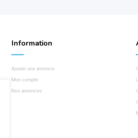
Information
Ajouter une annonce
Mon compte
L
Nos annonces
C
M