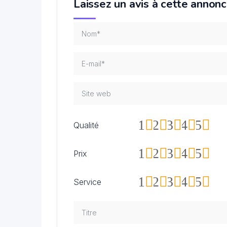
Laissez un avis à cette annon
1
2
3
4
5
Qualité
1
2
3
4
5
Prix
1
2
3
4
5
Service