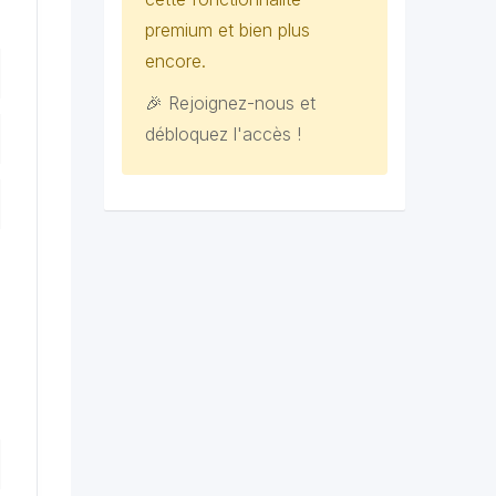
premium et bien plus
encore.
🎉 Rejoignez-nous et
débloquez l'accès !