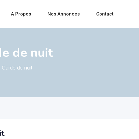
A Propos
Nos Annonces
Contact
e de nuit
Garde de nuit
it