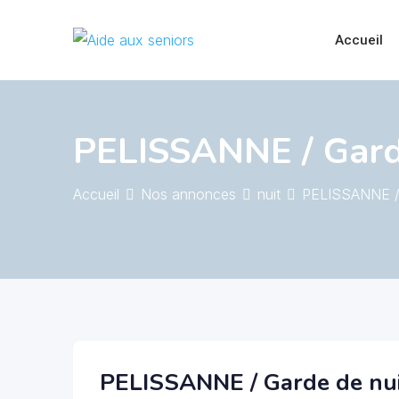
Skip
to
Accueil
content
PELISSANNE / Gard
Accueil
Nos annonces
nuit
PELISSANNE / 
PELISSANNE / Garde de nu