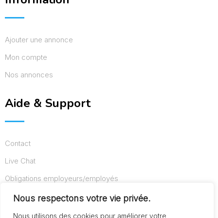
Ajouter une annonce
Mon compte
Nos annonces
Aide & Support
Contact
Live Chat
Obligations employeurs/employés
Conditions d’utilisation
Nous respectons votre vie privée.
Mentions légales
Nous utilisons des cookies pour améliorer votre