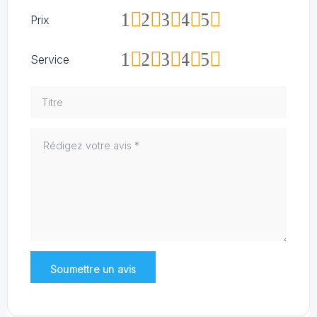
1
2
3
4
5
Prix
1
2
3
4
5
Service