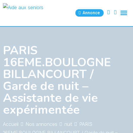
Skip
to
Annonce
content
PARIS
16EME.BOULOGNE
BILLANCOURT /
Garde de nuit –
Assistante de vie
expérimentée
Accueil
Nos annonces
nuit
PARIS
16EME.BOULOGNE BILLANCOURT / Garde de nuit –