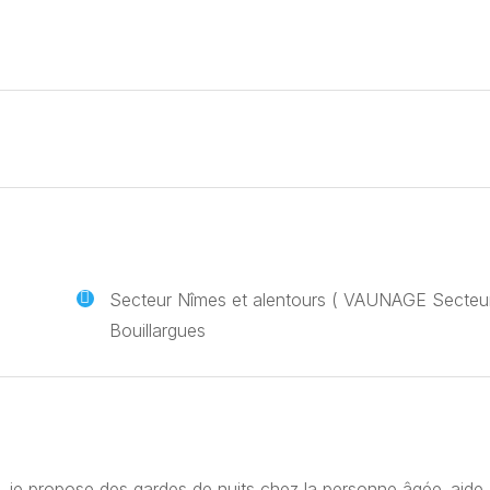
Secteur Nîmes et alentours ( VAUNAGE Secteu
Bouillargues
 ,je propose des gardes de nuits chez la personne âgée..aide