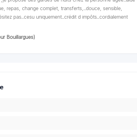
e, repas, change complet, transferts,..douce, sensible,
hésitez pas..cesu uniquement..crédit d impôts..cordialement
r Bouillargues)
ce