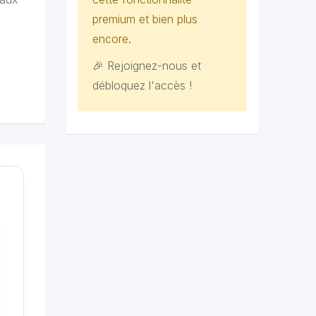
premium et bien plus
encore.
🎉 Rejoignez-nous et
débloquez l'accès !