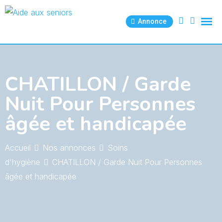
Skip
to
Annonce
content
CHATILLON / Garde
Nuit Pour Personnes
âgée et handicapée
Accueil
Nos annonces
Soins
d'hygiène
CHATILLON / Garde Nuit Pour Personnes
âgée et handicapée