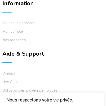
Information
Ajouter une annonce
Mon compte
Nos annonces
Aide & Support
Contact
Live Chat
Obligations employeurs/employés
Conditions d’utilisation
Nous respectons votre vie privée.