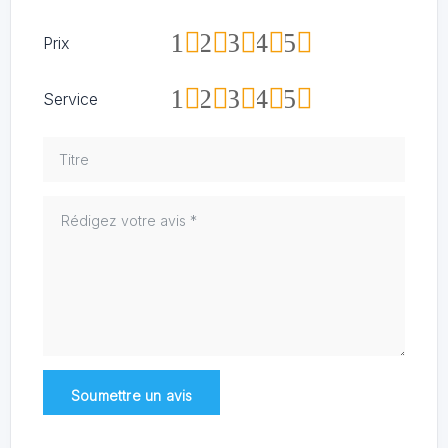
1
2
3
4
5
Prix
1
2
3
4
5
Service