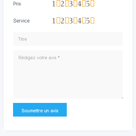
1
2
3
4
5
Prix
1
2
3
4
5
Service