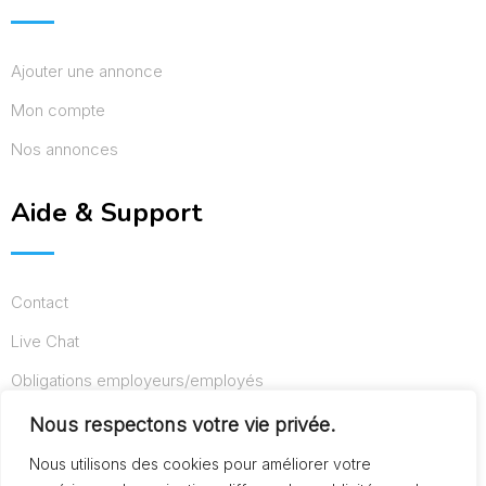
Ajouter une annonce
Mon compte
Nos annonces
Aide & Support
Contact
Live Chat
Obligations employeurs/employés
Conditions d’utilisation
Nous respectons votre vie privée.
Mentions légales
Nous utilisons des cookies pour améliorer votre